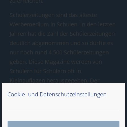
zu erreichen.
Schülerzeitungen sind das älteste
Werbemedium in Schulen. In den letzten
Jahren hat die Zahl der Schülerzeitungen
deutlich abgenommen und so dürfte es
nur noch rund 4.500 Schülerzeitungen
geben. Diese Magazine werden von
Schülern für Schülern oft in
Kleinauflagen herausgegeben. Der
größte Teil der Schülerzeitungen
Cookie- und Datenschutzeinstellungen
erscheint an Gymnasien und sind daher
oberstufenlastig. Werbekunden können
nach Region, Schultyp und