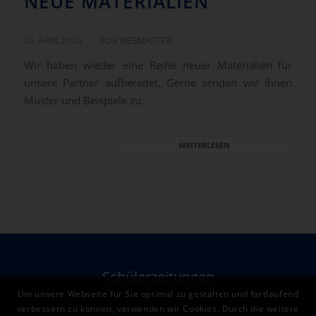
NEUE MATERIALIEN
/
29. APRIL 2026
VON
WEBMASTER
Wir haben wieder eine Reihe neuer Materialien für
unsere Partner aufbereitet. Gerne senden wir Ihnen
Muster und Beispiele zu.
WEITERLESEN
Schülerzeitungen
Um unsere Webseite für Sie optimal zu gestalten und fortlaufend
verbessern zu können, verwenden wir Cookies. Durch die weitere