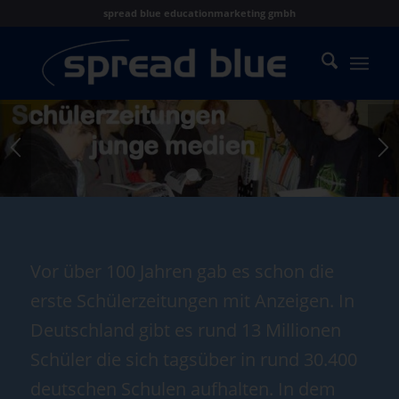
spread blue educationmarketing gmbh
1
2
Vor über 100 Jahren gab es schon die
erste Schülerzeitungen mit Anzeigen. In
Deutschland gibt es rund 13 Millionen
Schüler die sich tagsüber in rund 30.400
deutschen Schulen aufhalten. In dem