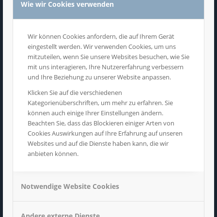
Werbeformaten (s/w, 4c oder Beilage)
Wie wir Cookies verwenden
unterscheiden. Aus dem großen Pool an
Schülerzeitungen können wir fast
Wir können Cookies anfordern, die auf Ihrem Gerät
jederzeit die gewünschten Gebiete und
eingestellt werden. Wir verwenden Cookies, um uns
mitzuteilen, wenn Sie unsere Websites besuchen, wie Sie
Zeiträume für Werbeschaltungen
mit uns interagieren, Ihre Nutzererfahrung verbessern
und Ihre Beziehung zu unserer Website anpassen.
umsetzen.
Klicken Sie auf die verschiedenen
Die Jugendlichen werden überall mit
Kategorienüberschriften, um mehr zu erfahren. Sie
können auch einige Ihrer Einstellungen ändern.
Werbebotschaften angesprochen. Mit
Beachten Sie, dass das Blockieren einiger Arten von
Cookies Auswirkungen auf Ihre Erfahrung auf unseren
speziellen Sendungen in Fernsehen, in
Websites und auf die Dienste haben kann, die wir
Bussen, Büchern, Internet,
anbieten können.
Verpackungen, Freunden und Handy. Die
konsumfreudige junge Zielgruppe ist für
Notwendige Website Cookies
viele Markenartikler der Adressat für
Werbebotschaften und verfügt über viele
Andere externe Dienste