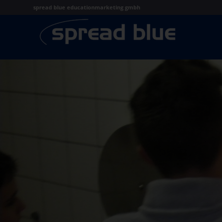
spread blue educationmarketing gmbh