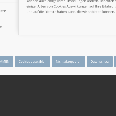
können auch einige Ihrer Einstellungen ändern. Beachten S
einiger Arten von Cookies Auswirkungen auf Ihre Erfahru
nste
und auf die Dienste haben kann, die wir anbieten können.
NEUE MATERIALIEN
e
/
29. APRIL 2026
VON
WEBMASTER
Wir haben wieder eine Reihe neuer Materialien für unse
und Beispiele zu.
IMMEN
Cookies auswählen
Nicht akzeptieren
Datenschutz